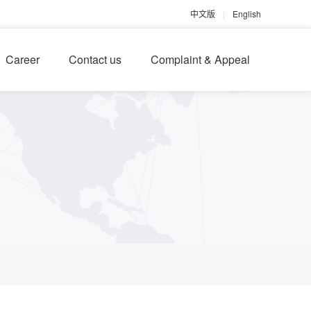
中文版
|
English
Career
Contact us
Complaint & Appeal