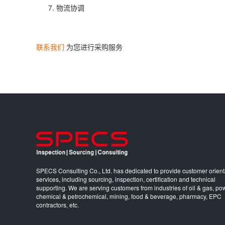
物流协调
联系我们
为您进行采购服务
SPECS Consulting Co., Ltd. has dedicated to provide customer orien
services, including sourcing, inspection, certification and technical
supporting. We are serving customers from industries of oil & gas, po
chemical & petrochemical, mining, food & beverage, pharmacy, EPC
contractors, etc.