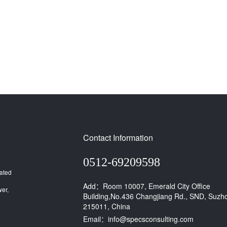
Contact Information
0512-69209598
tated
Add：Room 10007, Emerald City Office
wer,
Building,No.436 Changjiang Rd., SND, Suzh
215011, China
Email：info@specsconsulting.com